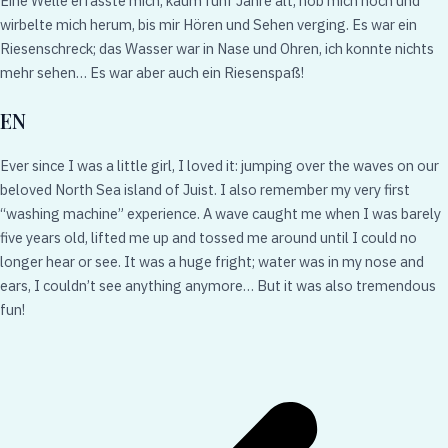
Eine Welle erfasste mich, kaum fünf Jahre alt, hob mich hoch und
wirbelte mich herum, bis mir Hören und Sehen verging. Es war ein
Riesenschreck; das Wasser war in Nase und Ohren, ich konnte nichts
mehr sehen… Es war aber auch ein Riesenspaß!
EN
Ever since I was a little girl, I loved it: jumping over the waves on our
beloved North Sea island of Juist. I also remember my very first
“washing machine” experience. A wave caught me when I was barely
five years old, lifted me up and tossed me around until I could no
longer hear or see. It was a huge fright; water was in my nose and
ears, I couldn’t see anything anymore… But it was also tremendous
fun!