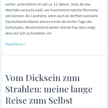
surfen, unternehme ich seit ca. 12 Jahren. Jede, die das
ebenfalls versucht,weiß, wie frustrierend manche Momente
sein können. Als Landratte, wenn auch an derMatrosenseite
Deutschlands lebend, sind es immer die ersten Tage des
Surfurlaubs, dievernichtend wirken. Und da frau dazu neigt,
alles auf sich zu beziehen, vor
Read More »
Vom
Dicksein
Vom Dicksein zum
zum
Strahlen:
Strahlen: meine lange
meine
lange
Reise zum Selbst
Reise
zum