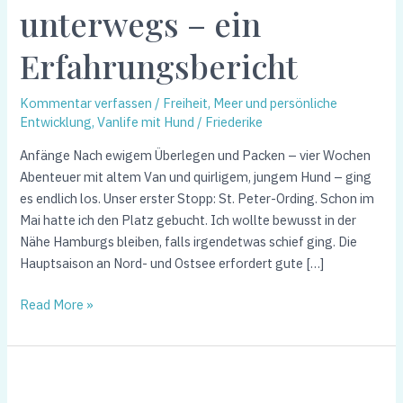
unterwegs – ein
allein
unterwegs
Erfahrungsbericht
–
ein
Erfahrungsbericht
Kommentar verfassen
/
Freiheit, Meer und persönliche
Entwicklung
,
Vanlife mit Hund
/
Friederike
Anfänge Nach ewigem Überlegen und Packen – vier Wochen
Abenteuer mit altem Van und quirligem, jungem Hund – ging
es endlich los. Unser erster Stopp: St. Peter-Ording. Schon im
Mai hatte ich den Platz gebucht. Ich wollte bewusst in der
Nähe Hamburgs bleiben, falls irgendetwas schief ging. Die
Hauptsaison an Nord- und Ostsee erfordert gute […]
Read More »
Wieviel
Freiheit