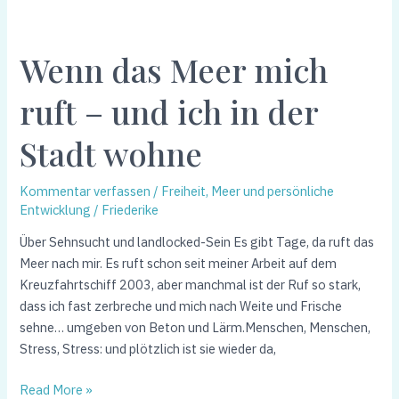
Wenn
das
Wenn das Meer mich
Meer
mich
ruft – und ich in der
ruft
–
Stadt wohne
und
ich
in
Kommentar verfassen
/
Freiheit, Meer und persönliche
Entwicklung
/
Friederike
der
Stadt
Über Sehnsucht und landlocked-Sein Es gibt Tage, da ruft das
wohne
Meer nach mir. Es ruft schon seit meiner Arbeit auf dem
Kreuzfahrtschiff 2003, aber manchmal ist der Ruf so stark,
dass ich fast zerbreche und mich nach Weite und Frische
sehne… umgeben von Beton und Lärm.Menschen, Menschen,
Stress, Stress: und plötzlich ist sie wieder da,
Read More »