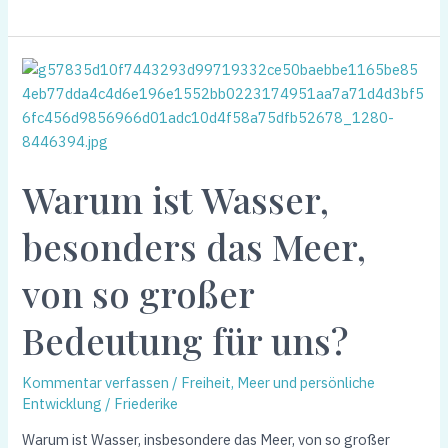
Warum
ist
Wasser,
besonders
das
Warum ist Wasser,
Meer,
von
besonders das Meer,
so
großer
von so großer
Bedeutung
für
Bedeutung für uns?
uns?
Kommentar verfassen
/
Freiheit, Meer und persönliche
Entwicklung
/
Friederike
Warum ist Wasser, insbesondere das Meer, von so großer