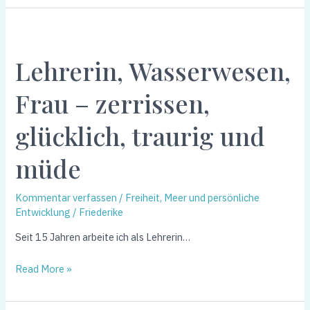
Lehrerin,
Wasserwesen,
Lehrerin, Wasserwesen,
Frau
–
Frau – zerrissen,
zerrissen,
glücklich,
glücklich, traurig und
traurig
und
müde
müde
Kommentar verfassen
/
Freiheit, Meer und persönliche
Entwicklung
/
Friederike
Seit 15 Jahren arbeite ich als Lehrerin…
Read More »