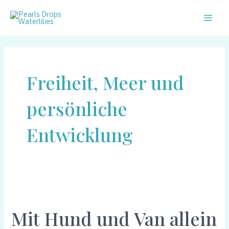
Zum
Main
Inhalt
Men
springen
Freiheit, Meer und
persönliche
Entwicklung
Mit
Hund
Mit Hund und Van allein
und
Van