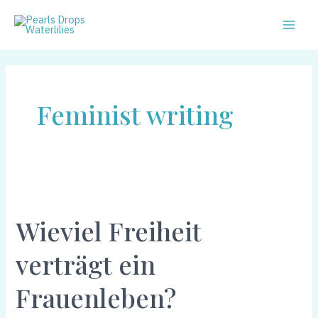
Zum
Main
Inhalt
Men
springen
Feminist writing
Wieviel
Freiheit
Wieviel Freiheit
verträgt
ein
verträgt ein
Frauenleben?
Frauenleben?