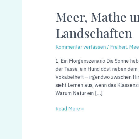
Mathe
Meer, Mathe u
und
malerische
Landschaften
Landschaften
Kommentar verfassen
/
Freiheit, Me
1. Ein Morgenszenario Die Sonne hebt
der Tasse, ein Hund döst neben dem V
Vokabelheft – irgendwo zwischen Hi
sieht Lernen aus, wenn das Klassenz
Warum Natur ein […]
Read More »