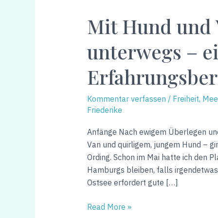
Hund
Mit Hund und V
und
Van
unterwegs – e
allein
unterwegs
Erfahrungsber
–
ein
Erfahrungsbericht
Kommentar verfassen
/
Freiheit, Me
Friederike
Anfänge Nach ewigem Überlegen und
Van und quirligem, jungem Hund – ging
Ording. Schon im Mai hatte ich den P
Hamburgs bleiben, falls irgendetwas 
Ostsee erfordert gute […]
Read More »