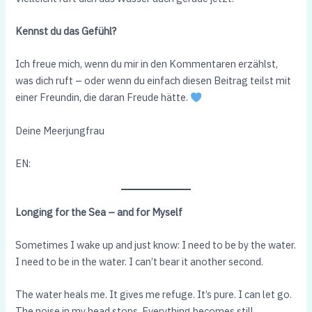
Kennst du das Gefühl?
Ich freue mich, wenn du mir in den Kommentaren erzählst,
was dich ruft – oder wenn du einfach diesen Beitrag teilst mit
einer Freundin, die daran Freude hätte.
Deine Meerjungfrau
EN:
Longing for the Sea – and for Myself
Sometimes I wake up and just know: I need to be by the water.
I need to be in the water. I can’t bear it another second.
The water heals me. It gives me refuge. It’s pure. I can let go.
The noise in my head stops. Everything becomes still.